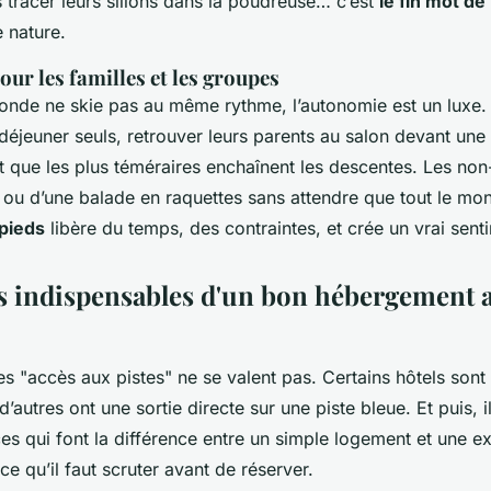
 tracer leurs sillons dans la poudreuse… c’est
le fin mot de 
 nature.
pour les familles et les groupes
onde ne skie pas au même rythme, l’autonomie est un luxe.
déjeuner seuls, retrouver leurs parents au salon devant une
 que les plus téméraires enchaînent les descentes. Les non
 ou d’une balade en raquettes sans attendre que tout le mon
 pieds
libère du temps, des contraintes, et crée un vrai senti
es indispensables d'un bon hébergement 
les "accès aux pistes" ne se valent pas. Certains hôtels son
autres ont une sortie directe sur une piste bleue. Et puis, il
ices qui font la différence entre un simple logement et une e
ce qu’il faut scruter avant de réserver.