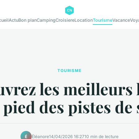
ueil
Actu
Bon plan
Camping
Croisiere
Location
Tourisme
Vacance
Voy
TOURISME
vrez les meilleurs 
 pied des pistes de 
Éléanore
14/04/2026 16:27
10 min de lecture
É