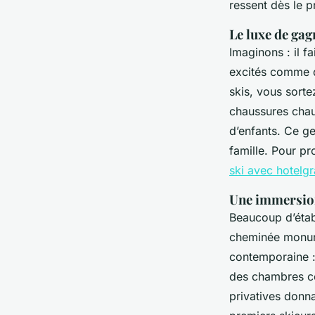
ressent dès le p
Le luxe de ga
Imaginons : il f
excités comme d
skis, vous sortez
chaussures chauf
d’enfants. Ce g
famille. Pour pr
ski avec hotel
Une immersion
Beaucoup d’établ
cheminée monumen
contemporaine :
des chambres c
privatives donna