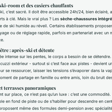
ski-room et des casiers chauffants
ki, c’est sacré. Il doit être accessible 24h/24, bien éclairé,
rts à clé. Mais le vrai plus ? Les
sèche-chaussures intégr
e de ski humide au réveil. Certains établissements propos
oyage ou de réglage rapide, parfois en partenariat avec un
ce.
être : après-ski et détente
e intense sur les pentes, le corps a besoin de se détendre.
cuzzi extérieur - surtout si c’est face aux pistes - devient un
ur se ressourcer, laisser les tensions s’évaporer dans la v
oment de partage en famille ou entre amis, loin du bruit des
et terrasses panoramiques
t sur place, ce n’est pas qu’un luxe : c’est une commodité.
le en fond de piste ou de s’habiller pour descendre en centr
 proposent même des formules demi-pension avec spécialité