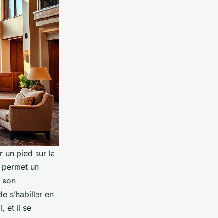
 un pied sur la
e permet un
r son
e s’habiller en
 et il se