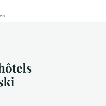
age
hôtels
ski