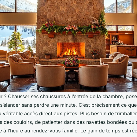
r ? Chausser ses chaussures à l’entrée de la chambre, poser
t s’élancer sans perdre une minute. C’est précisément ce qu
 véritable accès direct aux pistes. Plus besoin de trimballe
 des couloirs, de patienter dans des navettes bondées ou d
 à l’heure au rendez-vous famille. Le gain de temps est réel,