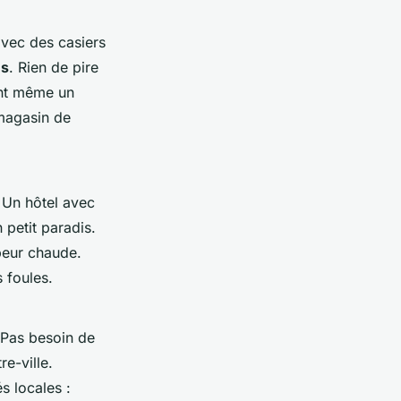
 avec des casiers
és
. Rien de pire
ent même un
 magasin de
 Un hôtel avec
 petit paradis.
apeur chaude.
 foules.
 Pas besoin de
e-ville.
s locales :