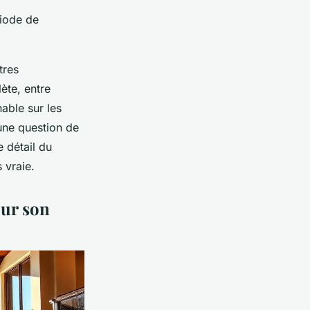
riode de
tres
ète, entre
nable sur les
une question de
 détail du
s vraie.
our son