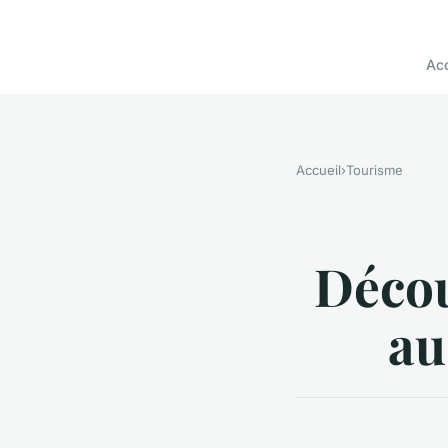
Acc
Accueil
›
Tourisme
Décou
au