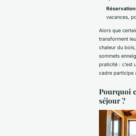
Réservations
vacances, po
Alors que certai
transforment le
chaleur du bois,
sommets enneigé
praticité : c’es
cadre participe à
Pourquoi ch
séjour ?