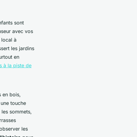
nfants sont
enseur avec vos
 local à
sert les jardins
urtout en
 à la piste de
s en bois,
t une touche
r les sommets,
rrasses
 observer les