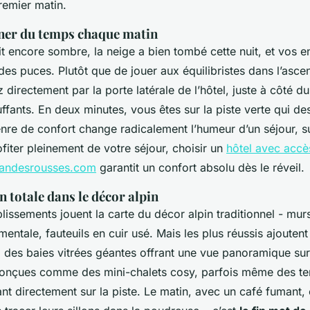
remier matin.
gner du temps chaque matin
ait encore sombre, la neige a bien tombé cette nuit, et vos e
es puces. Plutôt que de jouer aux équilibristes dans l’asc
 directement par la porte latérale de l’hôtel, juste à côté du
fants. En deux minutes, vous êtes sur la piste verte qui des
enre de confort change radicalement l’humeur d’un séjour, s
ofiter pleinement de votre séjour, choisir un
hôtel avec accès
grandesrousses.com
garantit un confort absolu dès le réveil.
 totale dans le décor alpin
issements jouent la carte du décor alpin traditionnel - mur
tale, fauteuils en cuir usé. Mais les plus réussis ajouten
 des baies vitrées géantes offrant une vue panoramique su
onçues comme des mini-chalets cosy, parfois même des te
nt directement sur la piste. Le matin, avec un café fumant,