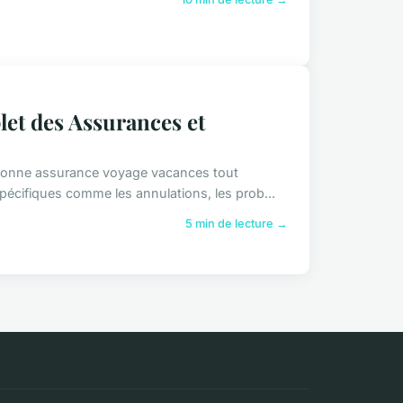
et des Assurances et
a bonne assurance voyage vacances tout
pécifiques comme les annulations, les prob...
5 min de lecture →