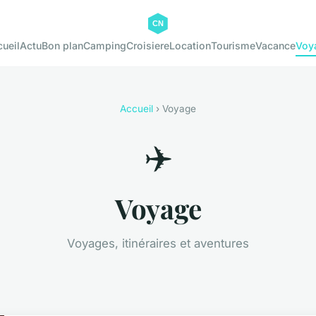
ueil
Actu
Bon plan
Camping
Croisiere
Location
Tourisme
Vacance
Voy
Accueil
› Voyage
✈️
Voyage
Voyages, itinéraires et aventures